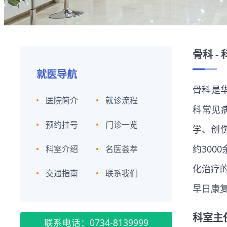
骨科 -
就医导航
骨科是
医院简介
就诊流程
科常见
预约挂号
门诊一览
学、创
约300
科室介绍
名医荟萃
化治疗
交通指南
联系我们
早日康
科室主
联系电话：0734-8139999