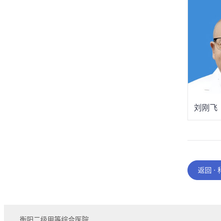
刘刚飞
返回 ·
衡阳二级甲等综合医院